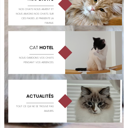
NOS CHATS NOUS AIMENT ET
NOUS AIMONS NOS CHATS. SUR
CES PAGES JE PRéSENTE LA
FAMILLE.
CAT
HOTEL
NOUS GARDONS VOS CHATS
PENDANT VOS ABSENCES.
ACTUALITÉS
TOUT CE QUI NE SE TROUVE PAS
AILLEURS.