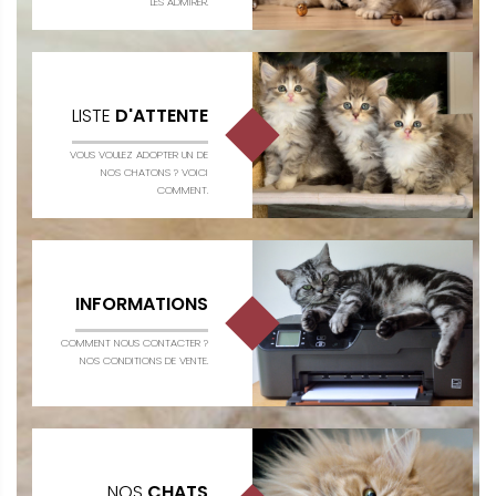
LES ADMIRER.
LISTE
D'ATTENTE
VOUS VOULEZ ADOPTER UN DE
NOS CHATONS ? VOICI
COMMENT.
INFORMATIONS
COMMENT NOUS CONTACTER ?
NOS CONDITIONS DE VENTE.
NOS
CHATS