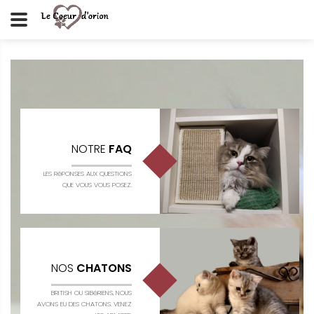
NOTRE
FAQ
LES RéPONSES AUX QUESTIONS
QUE VOUS VOUS POSEZ.
NOS
CHATONS
BRITISH OU SIBéRIENS, NOUS
AVONS EU DES CHATONS. VENEZ