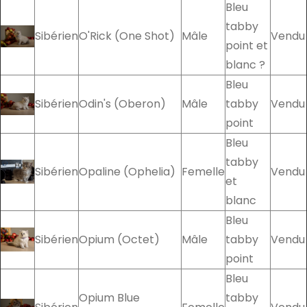
Bleu
tabby
Sibérien
O'Rick (One Shot)
Mâle
Vendu
point et
blanc ?
Bleu
Sibérien
Odin's (Oberon)
Mâle
tabby
Vendu
point
Bleu
tabby
Sibérien
Opaline (Ophelia)
Femelle
Vendu
et
blanc
Bleu
Sibérien
Opium (Octet)
Mâle
tabby
Vendu
point
Bleu
Opium Blue
tabby