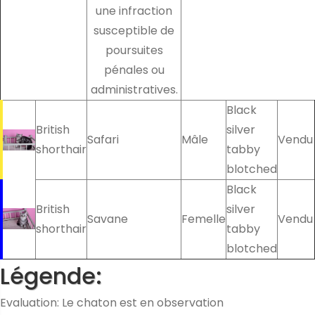
une infraction
susceptible de
poursuites
pénales ou
administratives.
Black
British
silver
Safari
Mâle
Vendu
shorthair
tabby
blotched
Black
British
silver
Savane
Femelle
Vendu
shorthair
tabby
blotched
Légende:
Evaluation: Le chaton est en observation