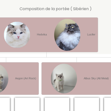
Composition de la portée ( Sibérien )
Hedvika
Lucifer
Aegon (Art Rock)
Albus Sky (Alt Metal)