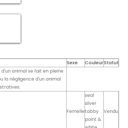
Sexe
Couleur
Statut
 d'un animal se fait en pleine
u la négligence d'un animal
stratives.
seal
silver
Femelle
tabby
Vendu
point &
white