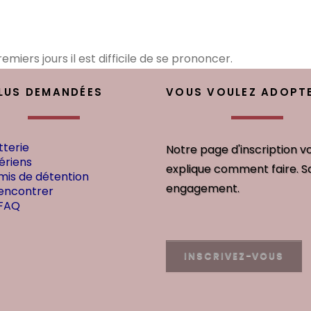
miers jours il est difficile de se prononcer.
PLUS DEMANDÉES
VOUS VOULEZ ADOPTE
tterie
Notre page d'inscription v
ériens
explique comment faire. S
mis de détention
engagement.
encontrer
 FAQ
INSCRIVEZ-VOUS