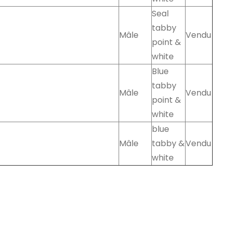
Seal
tabby
Mâle
Vendu
point &
white
Blue
tabby
Mâle
Vendu
point &
white
blue
Mâle
tabby &
Vendu
white