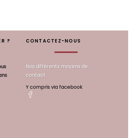
R ?
CONTACTEZ-NOUS
ous
Nos différents moyens de
ans
contact
Y compris via facebook