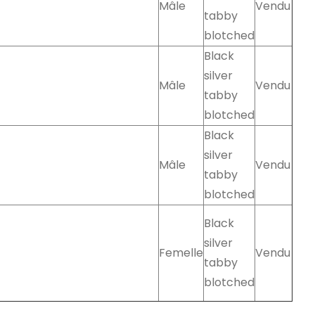
Mâle
Vendu
tabby
blotched
Black
silver
Mâle
Vendu
tabby
blotched
Black
silver
Mâle
Vendu
tabby
blotched
Black
silver
Femelle
Vendu
tabby
blotched