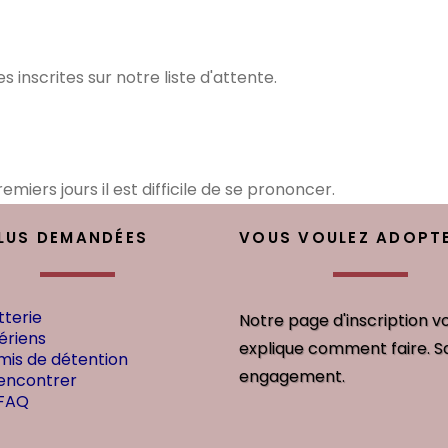
 inscrites sur notre liste d'attente.
miers jours il est difficile de se prononcer.
PLUS DEMANDÉES
VOUS VOULEZ ADOPTE
tterie
Notre page d'inscription v
ériens
explique comment faire. S
mis de détention
engagement.
encontrer
 FAQ