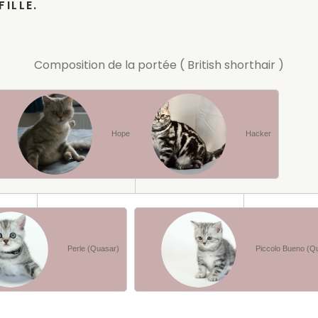
ILLE.
Composition de la portée ( British shorthair )
Hope
Hacker
Perle (Quasar)
Piccolo Bueno (Qu