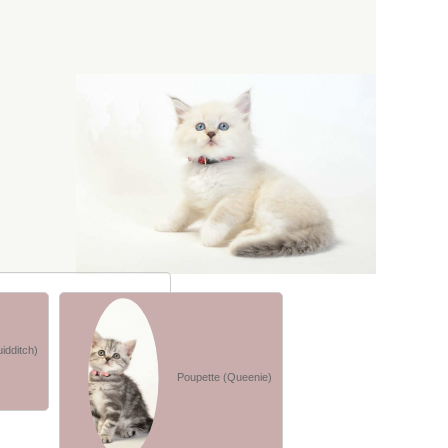
idditch)
Poupette (Queenie)