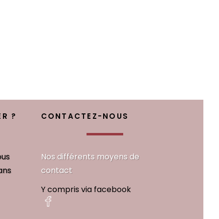
R ?
CONTACTEZ-NOUS
ous
Nos différents moyens de
ans
contact
Y compris via facebook