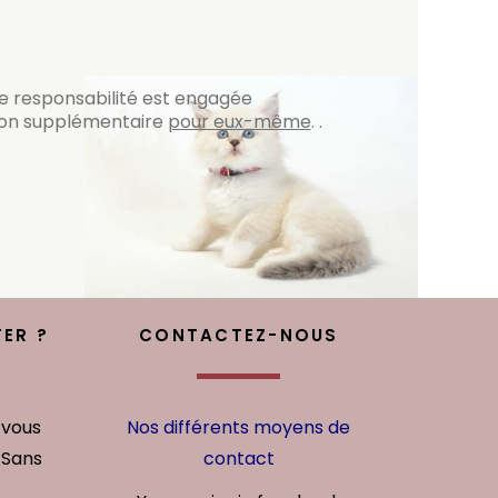
e responsabilité est engagée
aton supplémentaire
pour eux-même
. .
ER ?
CONTACTEZ-NOUS
 vous
Nos différents moyens de
 Sans
contact