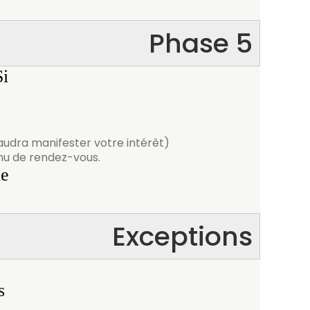
Phase 5
Si
audra manifester votre intérêt)
nu de rendez-vous.
le
Exceptions
s