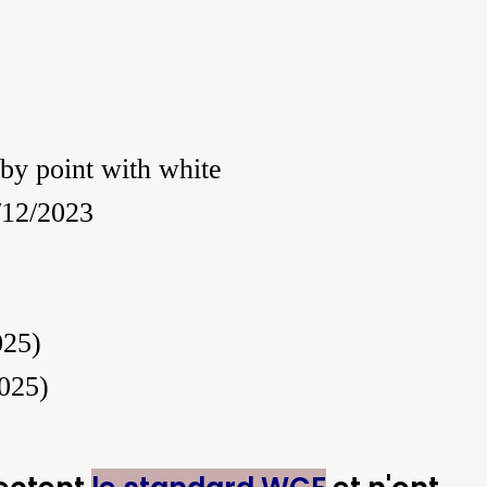
bby point with white
/12/2023
025)
025)