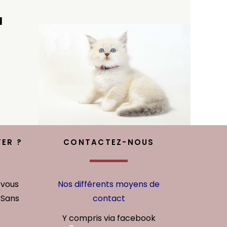
u
ER ?
CONTACTEZ-NOUS
 vous
Nos différents moyens de
 Sans
contact
Y compris via facebook