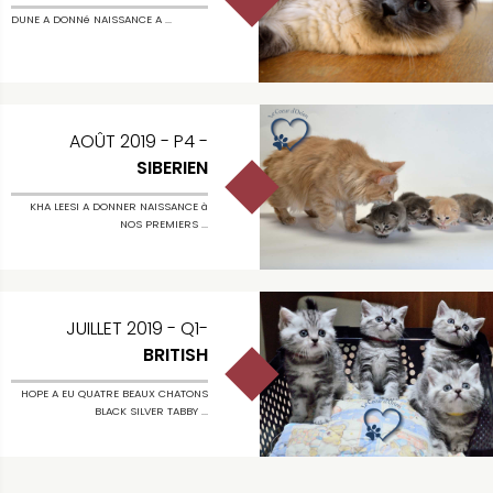
DUNE A DONNé NAISSANCE A ...
AOÛT 2019 - P4 -
SIBERIEN
KHA LEESI A DONNER NAISSANCE à
NOS PREMIERS ...
JUILLET 2019 - Q1-
BRITISH
HOPE A EU QUATRE BEAUX CHATONS
BLACK SILVER TABBY ...