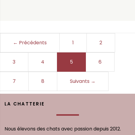
← Précédents
1
2
3
4
5
(current)
6
7
8
Suivants
→
LA CHATTERIE
Nous élevons des chats avec passion depuis 2012.