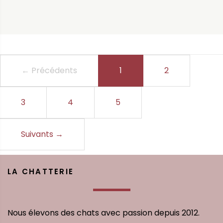
← Précédents
1
(current)
2
3
4
5
Suivants
→
LA CHATTERIE
Nous élevons des chats avec passion depuis 2012.