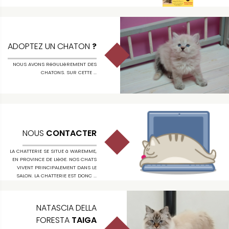
ADOPTEZ UN CHATON
?
NOUS AVONS RéGULIèREMENT DES
CHATONS. SUR CETTE ...
NOUS
CONTACTER
LA CHATTERIE SE SITUE à WAREMME,
EN PROVINCE DE LIèGE. NOS CHATS
VIVENT PRINCIPALEMENT DANS LE
SALON. LA CHATTERIE EST DONC ...
NATASCIA DELLA
FORESTA
TAIGA