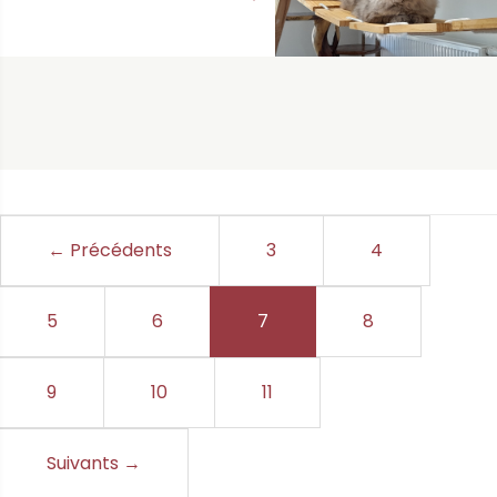
← Précédents
3
4
5
6
7
(current)
8
9
10
11
Suivants
→