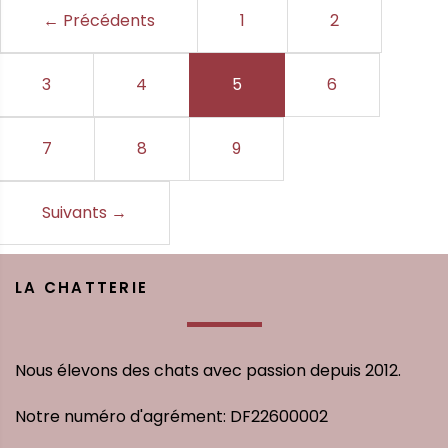
← Précédents
1
2
3
4
5
(current)
6
7
8
9
Suivants
→
LA CHATTERIE
Nous élevons des chats avec passion depuis 2012.
Notre numéro d'agrément: DF22600002