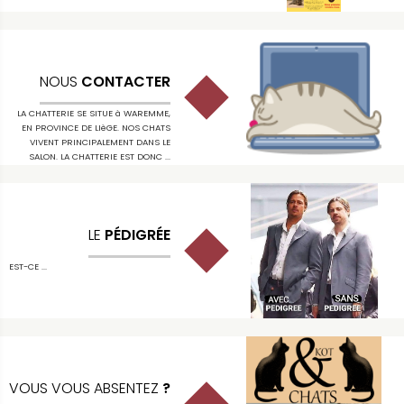
NOUS
CONTACTER
LA CHATTERIE SE SITUE à WAREMME,
EN PROVINCE DE LIèGE. NOS CHATS
VIVENT PRINCIPALEMENT DANS LE
SALON. LA CHATTERIE EST DONC ...
LE
PÉDIGRÉE
EST-CE ...
VOUS VOUS ABSENTEZ
?