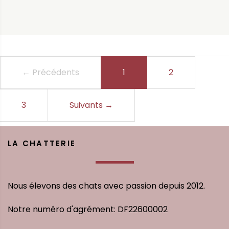
← Précédents
1
(current)
2
3
Suivants
→
LA CHATTERIE
Nous élevons des chats avec passion depuis 2012.
Notre numéro d'agrément: DF22600002